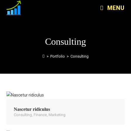
MENU
Consulting
>
Portfolio
>
Consulting
Nascetur ridiculus
Consulting
,
Finance
,
Marketing