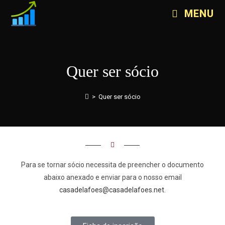
MENU
Quer ser sócio
>
Quer ser sócio
Para se tornar sócio necessita de preencher o documento
abaixo anexado e enviar para o nosso email
casadelafoes@casadelafoes.net
.