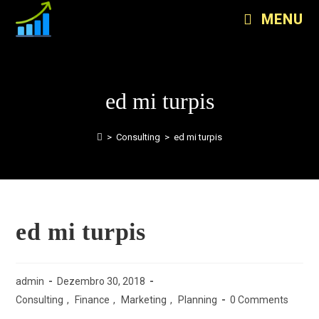
MENU
ed mi turpis
>
Consulting
>
ed mi turpis
ed mi turpis
admin
Dezembro 30, 2018
Consulting
,
Finance
,
Marketing
,
Planning
0 Comments