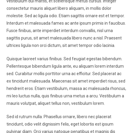
vestibulum dui mattis, et scelerisque metus cursus. Integer
consectetur mauris aliquet libero aliquam, in mollis dolor
molestie. Sed ac ligula odio. Etiam sagittis ornare est et tempor.
Interdum et malesuada fames ac ante ipsum primis in faucibus.
Fusce finibus, ante imperdiet interdum convallis, nisl urna
sagittis purus, sit amet malesuada libero nunc a nisl. Praesent
ultrices ligula non orci dictum, sit amet tempor odio lacinia.
Quisque laoreet varius finibus. Sed feugiat egestas bibendum.
Pellentesque bibendum ligula ante, eu aliquam lorem interdum
sed. Curabitur mollis porttitor urna ac efficitur. Sed placerat ac
ex tincidunt malesuada. Maecenas sit amet imperdiet risus, sed
hendrerit eros. Etiam vestibulum, massa ac malesuada rhoncus,
mi leo luctus nulla, quis finibus urna metus a arcu. Vestibulum a
mauris volutpat, aliquet tellus non, vestibulum lorem.
Sed id rutrum nulla. Phasellus ornare, libero nec placerat
tincidunt, odio velit dignissim felis, eget lobortis est ipsum
pulvinar diam. Orci varius natoque penatibus et magnis dis