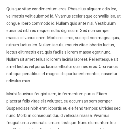
Quisque vitae condimentum eros. Phasellus aliquam odio leo,
vel mattis velit euismod id. Vivamus scelerisque convallis leo, ut
congue libero commodo id. Nullam quis ante nisi. Vestibulum
euismod nibh eu neque mollis dignissim. Sed non semper
massa, id varius enim. Morbi nisi eros, suscipit non magna quis,
rutrum luctus leo. Nullam iaculis, mauris vitae lobortis luctus,
lectus elit mattis est, quis facilisis lorem massa eget nunc.
Nullam sit amet tellus id lorem lacinia laoreet. Pellentesque sit
amet lectus vel purus lacinia efficitur quis nec eros. Orci varius
natoque penatibus et magnis dis parturient montes, nascetur
ridiculus mus.
Morbi faucibus feugiat sem, in fermentum purus. Etiam
placerat felis vitae elit volutpat, eu accumsan sem semper.
Suspendisse nibh erat, lobortis eu eleifend tempor, ultricies sed
nunc. Morbi in consequat dui, id vehicula massa. Vivamus
feugiat urna venenatis ornare tristique. Nunc elementum leo