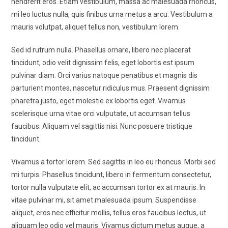
hendrerit eros. Etiam vestibulum, massa ac malesuada rhoncus,
mi leo luctus nulla, quis finibus urna metus a arcu. Vestibulum a
mauris volutpat, aliquet tellus non, vestibulum lorem.
Sed id rutrum nulla. Phasellus ornare, libero nec placerat
tincidunt, odio velit dignissim felis, eget lobortis est ipsum
pulvinar diam. Orci varius natoque penatibus et magnis dis
parturient montes, nascetur ridiculus mus. Praesent dignissim
pharetra justo, eget molestie ex lobortis eget. Vivamus
scelerisque urna vitae orci vulputate, ut accumsan tellus
faucibus. Aliquam vel sagittis nisi. Nunc posuere tristique
tincidunt.
Vivamus a tortor lorem. Sed sagittis in leo eu rhoncus. Morbi sed
mi turpis. Phasellus tincidunt, libero in fermentum consectetur,
tortor nulla vulputate elit, ac accumsan tortor ex at mauris. In
vitae pulvinar mi, sit amet malesuada ipsum. Suspendisse
aliquet, eros nec efficitur mollis, tellus eros faucibus lectus, ut
aliquam leo odio vel mauris. Vivamus dictum metus augue, a