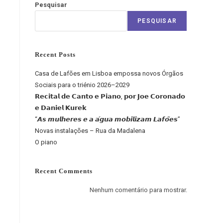
Pesquisar
PESQUISAR
Recent Posts
Casa de Lafões em Lisboa empossa novos Órgãos
Sociais para o triénio 2026–2029
𝗥𝗲𝗰𝗶𝘁𝗮𝗹 𝗱𝗲 𝗖𝗮𝗻𝘁𝗼 𝗲 𝗣𝗶𝗮𝗻𝗼, 𝗽𝗼𝗿 𝗝𝗼𝗲 𝗖𝗼𝗿𝗼𝗻𝗮𝗱𝗼
𝗲 𝗗𝗮𝗻𝗶𝗲𝗹 𝗞𝘂𝗿𝗲𝗸
“𝘼𝙨 𝙢𝙪𝙡𝙝𝙚𝙧𝙚𝙨 𝙚 𝙖 𝙖́𝙜𝙪𝙖 𝙢𝙤𝙗𝙞𝙡𝙞𝙯𝙖𝙢 𝙇𝙖𝙛𝙤̃𝙚𝙨”
Novas instalações – Rua da Madalena
O piano
Recent Comments
Nenhum comentário para mostrar.