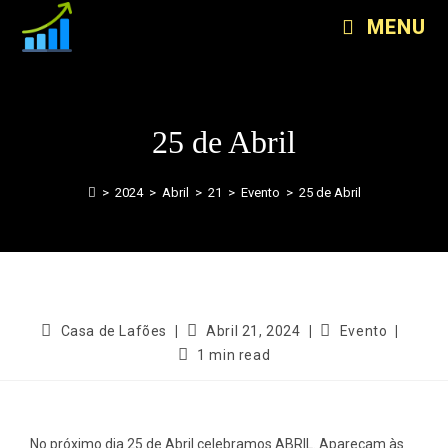
MENU
25 de Abril
>
2024
>
Abril
>
21
>
Evento
>
25 de Abril
Casa de Lafões
Abril 21, 2024
Evento
1 min read
No próximo dia 25 de Abril celebramos ABRIL. Apareçam às