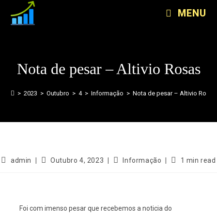
MENU
Nota de pesar – Altivio Rosas
>
2023
>
Outubro
>
4
>
Informação
>
Nota de pesar – Altivio Rosas
admin
Outubro 4, 2023
Informação
1 min read
Foi com imenso pesar que recebemos a noticia do