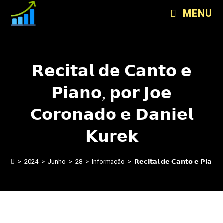
MENU
𝗥𝗲𝗰𝗶𝘁𝗮𝗹 𝗱𝗲 𝗖𝗮𝗻𝘁𝗼 𝗲
𝗣𝗶𝗮𝗻𝗼, 𝗽𝗼𝗿 𝗝𝗼𝗲
𝗖𝗼𝗿𝗼𝗻𝗮𝗱𝗼 𝗲 𝗗𝗮𝗻𝗶𝗲𝗹
𝗞𝘂𝗿𝗲𝗸
>
2024
>
Junho
>
28
>
Informação
>
𝗥𝗲𝗰𝗶𝘁𝗮𝗹 𝗱𝗲 𝗖𝗮𝗻𝘁𝗼 𝗲 𝗣𝗶𝗮𝗻𝗼