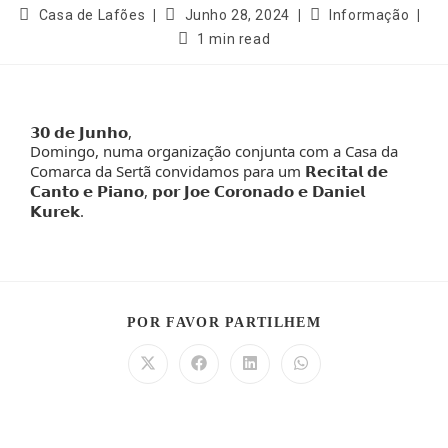
Casa de Lafões
Junho 28, 2024
Informação
1 min read
𝟯𝟬 𝗱𝗲 𝗝𝘂𝗻𝗵𝗼,
Domingo, numa organização conjunta com a
Casa da
Comarca da Sertã
convidamos para um 𝗥𝗲𝗰𝗶𝘁𝗮𝗹 𝗱𝗲
𝗖𝗮𝗻𝘁𝗼 𝗲 𝗣𝗶𝗮𝗻𝗼, 𝗽𝗼𝗿 𝗝𝗼𝗲 𝗖𝗼𝗿𝗼𝗻𝗮𝗱𝗼 𝗲 𝗗𝗮𝗻𝗶𝗲𝗹
𝗞𝘂𝗿𝗲𝗸.
POR FAVOR PARTILHEM